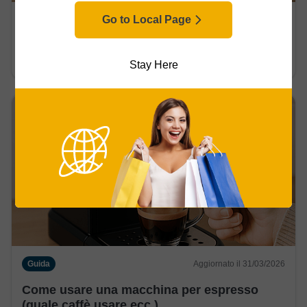
Go to Local Page
Guida
Aggiornato il 31/03/2026
Come usare una macchina da caffè a filtro
(guida passo passo)
Stay Here
Guida
Aggiornato il 31/03/2026
Come usare una macchina per espresso
(quale caffè usare ecc.)