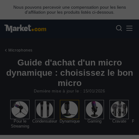
Nous pouvons percevoir une compensation pour les liens
d'affiliation pour les produits listés ci-dessous.
Microphones
Guide d'achat d'un micro
dynamique : choisissez le bon
micro
Dernière mise à jour le : 15/01/2026
Pour le
Condensateur
Dynamique
Gaming
Cravate
Pou
Streaming