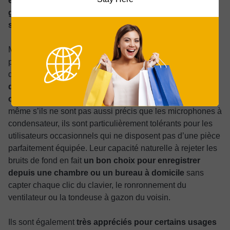
également largement utilisés avec les amplis de
guitare, les batteries, les cuivres et d’autres sources
sonores puissantes
, tant en live qu’en studio.
Mais il ne s’agit pas uniquement de sources sonores
puissantes. Ces dernières années, les microphones
dynamiques sont également devenus
populaires auprès
des podcasteurs, des streamers et des créateurs de
contenu
. Cela s’explique principalement par le fait que,
même s’ils ne sont pas aussi précis que les microphones à
condensateur, ils sont particulièrement tolérants pour les
utilisateurs occasionnels qui ne disposent pas d’une pièce
parfaitement équipée. Leur capacité naturelle à rejeter les
bruits de fond en fait
un bon choix pour enregistrer
depuis une chambre ou un bureau à domicile
sans
capter chaque clic du clavier, le ronronnement du
ventilateur ou la tondeuse à gazon du voisin.
Ils sont également
très appréciés pour certains usages