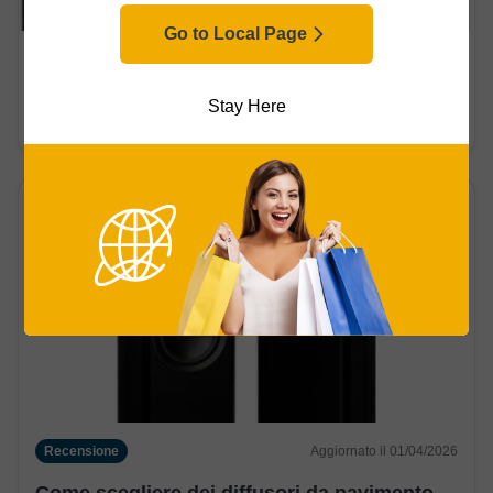
Go to Local Page
Recensione
Aggiornato il 01/04/2026
Come scegliere i migliori diffusori passivi da
Stay Here
incasso
Recensione
Aggiornato il 01/04/2026
Come scegliere dei diffusori da pavimento