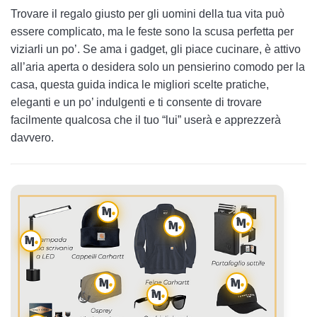
Trovare il regalo giusto per gli uomini della tua vita può
Beard Kit for Men
essere complicato, ma le feste sono la scusa perfetta per
viziarli un po’. Se ama i gadget, gli piace cucinare, è attivo
Multitool Multi-purpose Knife Pliers
all’aria aperta o desidera solo un pensierino comodo per la
Magnetic Wooden Bottle Opener
casa, questa guida indica le migliori scelte pratiche,
eleganti e un po’ indulgenti e ti consente di trovare
Slim Men’s RFID Protected Leather Card Holder
facilmente qualcosa che il tuo “lui” userà e apprezzerà
davvero.
LED Office Desk Lamp
Digital Alarm Clock
Daylite Hanging Toiletry Kit Tan Concrete OS
Carhartt Loose Fit Quarter Zip Neck Sweatshirt
Amazon Essentials Lightweight Honeycomb Bathrobe
Carhartt Crewneck Sweatshirt
Vans Spicoli 4 Shades Sunglasses