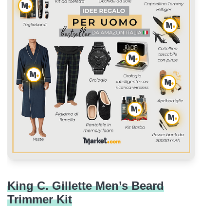
JUOVI J2621 Portable Power Bank
Tommy Hilfiger Men’s Hat
Carhartt Knit Cuffed Beanie
Domande frequenti
King C. Gillette Men’s Beard
Trimmer Kit