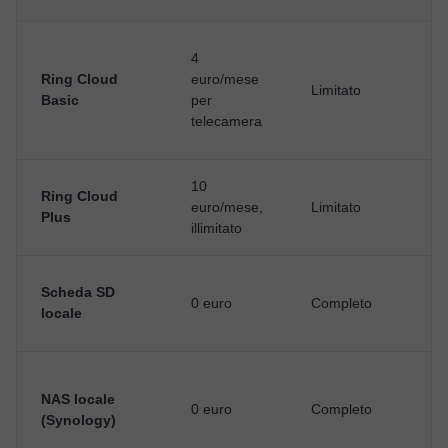
4
Ring Cloud
euro/mese
Limitato
O
Basic
per
telecamera
10
Ring Cloud
euro/mese,
Limitato
O
Plus
illimitato
N
Scheda SD
0 euro
Completo
(
locale
l
S
NAS locale
0 euro
Completo
a
(Synology)
r