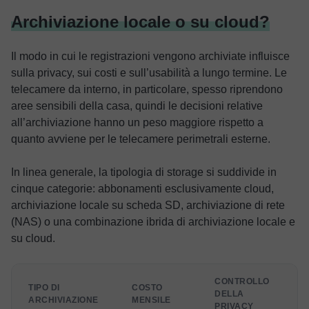
Archiviazione locale o su cloud?
Il modo in cui le registrazioni vengono archiviate influisce
sulla privacy, sui costi e sull’usabilità a lungo termine. Le
telecamere da interno, in particolare, spesso riprendono
aree sensibili della casa, quindi le decisioni relative
all’archiviazione hanno un peso maggiore rispetto a
quanto avviene per le telecamere perimetrali esterne.
In linea generale, la tipologia di storage si suddivide in
cinque categorie: abbonamenti esclusivamente cloud,
archiviazione locale su scheda SD, archiviazione di rete
(NAS) o una combinazione ibrida di archiviazione locale e
su cloud.
CONTROLLO
D
TIPO DI
COSTO
DELLA
ARCHIVIAZIONE
MENSILE
PRIVACY
I