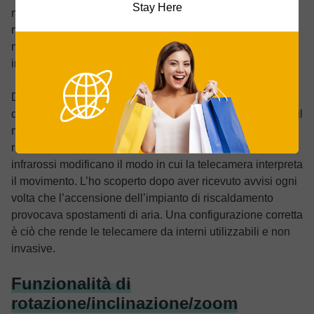
Stay Here
maggior passaggio, come il corridoio della cucina, dove i
membri della famiglia passano continuamente,
mantenendo al tempo stesso la copertura dei punti di
ingresso e degli oggetti di valore.
Di sera, la telecamera del mio soggiorno ignora la zona
del divano, ma monitora attivamente la porta d’ingresso e il
mobiletto dei dispositivi elettronici. La sensibilità notturna
richiede impostazioni diverse rispetto al giorno, poiché gli
infrarossi modificano il modo in cui la telecamera interpreta
il movimento. L’ho scoperto dopo aver ricevuto avvisi ogni
volta che l’accensione dell’impianto di riscaldamento
provocava spostamenti di aria. Una configurazione corretta
è ciò che rende le telecamere da interni utilizzabili e non
invasive.
Funzionalità di
rotazione/inclinazione/zoom