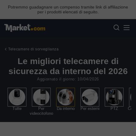
Potremmo guadagnare un compenso tramite link di affiliazione
per i prodotti elencati di seguito.
Telecamere di sorveglianza
Le migliori telecamere di
sicurezza da interno del 2026
Aggiornato il giorno: 10/04/2026
Tutte
Per
Da interno
Per esterni
PTZ
Con 
videocitofono
s