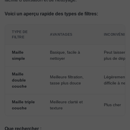
Voici un aperçu rapide des types de filtres:
TYPE DE
AVANTAGES
INCONVÉNIEN
FILTRE
Maille
Basique, facile à
Peut laisser p
simple
nettoyer
plus de dépôt
Maille
Meilleure filtration,
Légèrement p
double
tasse plus douce
difficile à nett
couche
Maille triple
Meilleure clarté et
Plus cher
couche
texture
Que rechercher :