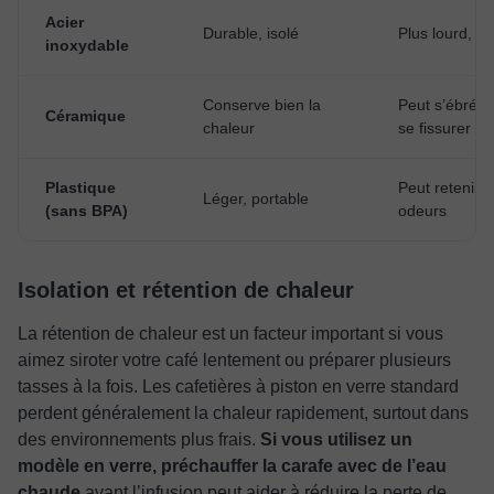
Acier
Durable, isolé
Plus lourd, o
inoxydable
Conserve bien la
Peut s’ébréch
Céramique
chaleur
se fissurer
Plastique
Peut retenir l
Léger, portable
(sans BPA)
odeurs
Isolation et rétention de chaleur
La rétention de chaleur est un facteur important si vous
aimez siroter votre café lentement ou préparer plusieurs
tasses à la fois. Les cafetières à piston en verre standard
perdent généralement la chaleur rapidement, surtout dans
des environnements plus frais.
Si vous utilisez un
modèle en verre, préchauffer la carafe avec de l’eau
chaude
avant l’infusion peut aider à réduire la perte de