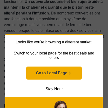
fonctionnel.
Un couvercle sécurisé et bien ajusté aide à
maintenir la chaleur et garantit que le piston reste
aligné pendant l’infusion
. De nombreux couvercles ont
une fonction à double position ou un système de
verrouillage rotatif, vous permettant de fermer le bec
verseur lorsque le café infuse ou entre deux services afin
de réduire la perte de chaleur. Certains modèles proposent
Looks like you're browsing a different market.
même un couvercle à 360 degrés qui permet de verser
depuis n’importe quel angle sans avoir à le tourner.
Switch to your local page for the best deals and
offers
Si vous prévoyez de servir directement depuis la
cafetière ou de préparer plusieurs tasses à la fois,
choisissez un modèle avec un bec verseur anti-
Go to Local Page
débordement
et un couvercle qui reste fermement en
place pendant le service. Ces détails offrent une
expérience d’infusion plus propre et agréable et réduisent
Stay Here
les éclaboussures sur votre plan de travail.
Nettoyage et compatibilité lave-vaisselle