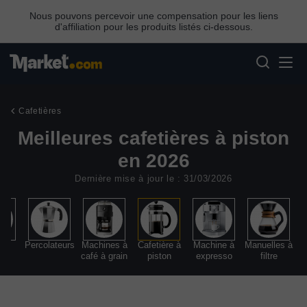
Nous pouvons percevoir une compensation pour les liens
d'affiliation pour les produits listés ci-dessous.
Cafetières
Meilleures cafetières à piston
en 2026
Dernière mise à jour le : 31/03/2026
sse
Percolateurs
Machines à
Cafetière à
Machine à
Manuelles à
café à grain
piston
expresso
filtre