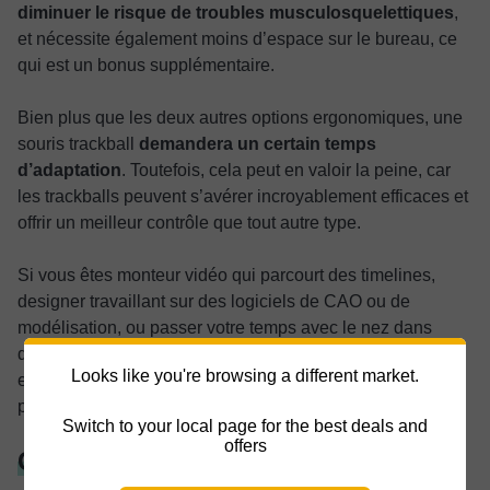
diminuer le risque de troubles musculosquelettiques
,
et nécessite également moins d’espace sur le bureau, ce
qui est un bonus supplémentaire.
Bien plus que les deux autres options ergonomiques, une
souris trackball
demandera un certain temps
d’adaptation
. Toutefois, cela peut en valoir la peine, car
les trackballs peuvent s’avérer incroyablement efficaces et
offrir un meilleur contrôle que tout autre type.
Si vous êtes monteur vidéo qui parcourt des timelines,
designer travaillant sur des logiciels de CAO ou de
modélisation, ou passer votre temps avec le nez dans
d’énormes feuilles de calcul, une souris trackball
Looks like you're browsing a different market.
ergonomique pourrait non seulement rendre votre journée
plus confortable, mais aussi plus efficace.
Switch to your local page for the best deals and
offers
Caractéristiques clés