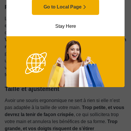
Forme et inclinaison
Go to Local Page
La caractéristique la plus remarquable d’une souris
ergonomique sera toujours sa forme, car c’est elle qui
Stay Here
donne le la et influence toutes les autres fonctionnalités.
Vous voudrez une souris qui corresponde à la position
naturelle et aux particularités de votre main
,
probablement une souris avec une inclinaison douce ou
une orientation complètement verticale. Elle doit guider
votre poignet vers une position neutre plutôt que de le
forcer à rester à plat.
Taille et ajustement
Avoir une souris ergonomique ne sert à rien si elle n’est
pas adaptée à la taille de votre main.
Trop petite, et vous
devrez la tenir de façon crispée
, ce qui sollicitera trop
votre main et annulera les bénéfices de sa forme.
Trop
grande, et vos doigts risquent de s’étirer