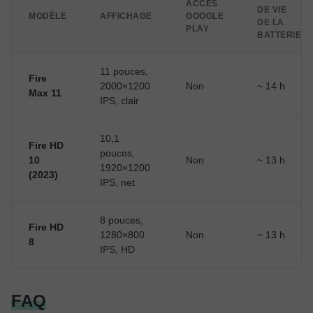
ACCÈS
DE VIE
MODÈLE
AFFICHAGE
GOOGLE
DE LA
PLAY
BATTERIE
11 pouces,
Fire
2000×1200
Non
~ 14 h
Max 11
IPS, clair
10,1
Fire HD
pouces,
10
Non
~ 13 h
1920×1200
(2023)
IPS, net
8 pouces,
Fire HD
1280×800
Non
~ 13 h
8
IPS, HD
FAQ