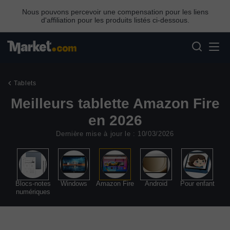
Nous pouvons percevoir une compensation pour les liens
d'affiliation pour les produits listés ci-dessous.
Tablets
Meilleurs tablette Amazon Fire
en 2026
Dernière mise à jour le : 10/03/2026
e
Blocs-notes
Windows
Amazon Fire
Android
Pour enfant
numériques