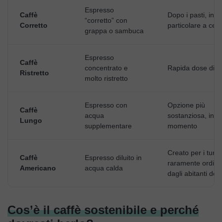
Espresso
Caffè
Dopo i pasti, in
“corretto” con
Corretto
particolare a cen
grappa o sambuca
Espresso
Caffè
concentrato e
Rapida dose di c
Ristretto
molto ristretto
Espresso con
Opzione più
Caffè
acqua
sostanziosa, in q
Lungo
supplementare
momento
Creato per i turist
Caffè
Espresso diluito in
raramente ordina
Americano
acqua calda
dagli abitanti del
Cos’è il caffè sostenibile e perché