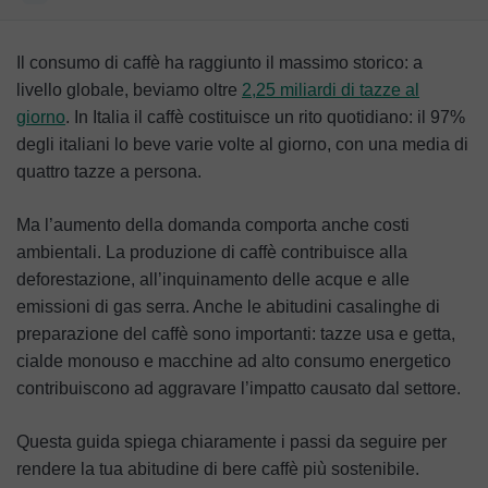
Da dove proviene il miglior caffè?
Il consumo di caffè ha raggiunto il massimo storico: a
Cos’è il caffè sostenibile e perché dovresti berlo?
livello globale, beviamo oltre
2,25 miliardi di tazze al
giorno
. In Italia il caffè costituisce un rito quotidiano: il 97%
Come rendere la tua abitudine di bere caffè più
degli italiani lo beve varie volte al giorno, con una media di
sostenibile
quattro tazze a persona.
Conclusioni
Ma l’aumento della domanda comporta anche costi
ambientali. La produzione di caffè contribuisce alla
deforestazione, all’inquinamento delle acque e alle
emissioni di gas serra. Anche le abitudini casalinghe di
preparazione del caffè sono importanti: tazze usa e getta,
cialde monouso e macchine ad alto consumo energetico
contribuiscono ad aggravare l’impatto causato dal settore.
Questa guida spiega chiaramente i passi da seguire per
rendere la tua abitudine di bere caffè più sostenibile.