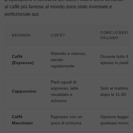
al caffè più famose al mondo sono state inventate e
perfezionate qui:
COME LO BEVONO
BEVANDA
COS’È?
ITALIANI?
Ristretto e intenso,
Caffè
Durante tutto il g
servito
(Espresso)
spesso in piedi al
rapidamente
Parti uguali di
espresso, latte
Solo al mattino, 
Cappuccino
riscaldato e
dopo le 11.00.
schiuma
Caffè
Espresso con un
Opzione leggera,
Macchiato
poco di schiuma
qualsiasi momen