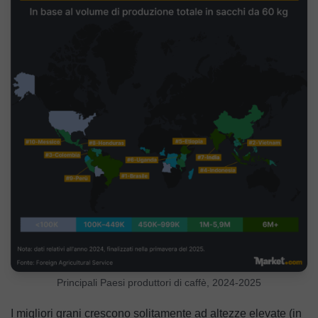
Principali Paesi produttori di caffè, 2024-2025
I migliori grani crescono solitamente ad altezze elevate (in