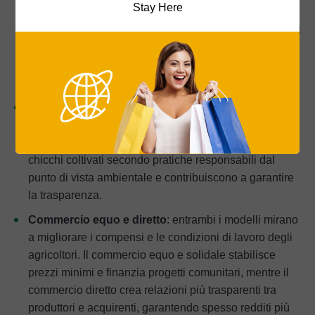
Stay Here
sostenibilità, ripristinando attivamente l’ecosistema. Si
concentra sull’arricchimento del suolo, sulla cattura del
carbonio e sulla resilienza al clima attraverso pratiche
destinate a migliorare la salute del terreno a lungo
termine.
Certificazioni
: quando acquisti il caffè, cerca etichette
come “Organic”, “Bird-Friendly” e “Regenerative
Organic Certified”. Queste certificazioni indicano
chicchi coltivati secondo pratiche responsabili dal
punto di vista ambientale e contribuiscono a garantire
la trasparenza.
Commercio equo e diretto
: entrambi i modelli mirano
a migliorare i compensi e le condizioni di lavoro degli
agricoltori. Il commercio equo e solidale stabilisce
prezzi minimi e finanzia progetti comunitari, mentre il
commercio diretto crea relazioni più trasparenti tra
produttori e acquirenti, garantendo spesso redditi più