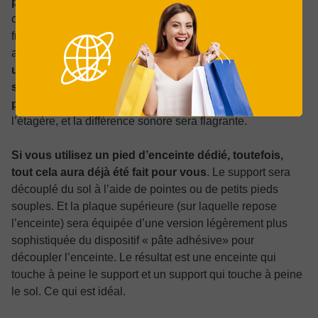
possible de celle-ci
. Si toute la base de l’enceinte est en
contact avec l’étagère, les ondes sonores à basse
fréquence (en particulier) ont tendance à se propager
autant vers le bas que vers l’avant.
Il suffit d’appliquer
une petite quantité de pâte adhésive (ou d’un produit
similaire) dans chaque coin de la base de l’enceinte
pour réduire considérablement le contact
avec
l’étagère, et la différence sonore sera flagrante.
Si vous utilisez un pied d’enceinte dédié, toutefois,
tout cela aura déjà été fait pour vous
. Le support sera
découplé du sol à l’aide de pointes ou de petits pieds
souples. Et la plaque supérieure (sur laquelle repose
l’enceinte) sera équipée d’une version légèrement plus
sophistiquée du dispositif « pâte adhésive» pour
découpler l’enceinte. Le résultat est une enceinte qui
touche à peine le support et un support qui touche à peine
le sol. Ce qui est idéal.