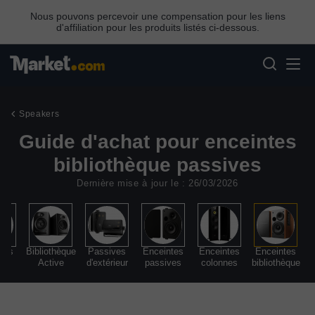
Nous pouvons percevoir une compensation pour les liens
d'affiliation pour les produits listés ci-dessous.
Speakers
Guide d'achat pour enceintes
bibliothèque passives
Dernière mise à jour le : 26/03/2026
nes
Bibliothèque
Passives
Enceintes
Enceintes
Enceintes
ves
Active
d'extérieur
passives
colonnes
bibliothèque