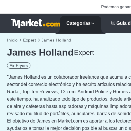
Podemos ganar u
Categorías
Guía d
Inicio
Expert
James Holland
James Holland
Expert
Air Fryers
"James Holland es un colaborador freelance que acumula cu
sector del comercio electrónico y ha escrito artículos rela
Radar, Top Ten Reviews, T3.com, Android Police y Homes a
este tiempo, ha analizado todo tipo de productos, desde art
de aire y cafeteras hasta aspiradoras y máquinas limpiador
revisado multitud de portátiles, auriculares, barras de sonido
El objetivo de James en Market.com es aportar a los lectores
ayudarlos a tomar la mejor decisión posible al buscar un dis