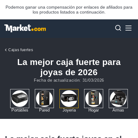
Podemos ganar una compensación por enlaces de afiliados para
los productos listados a continuación.
Cajas fuertes
La mejor caja fuerte para
joyas de 2026
Fecha de actualización: 31/03/2026
ar
Portátiles
Pared
Joyería
Hogar
Armas