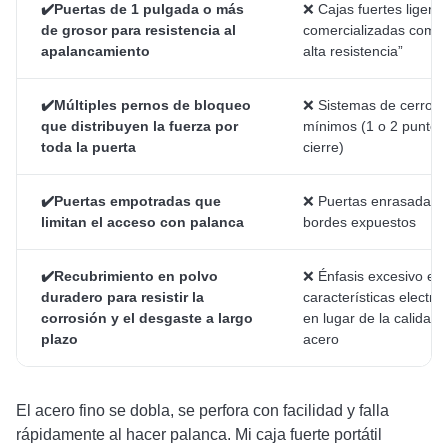
✔️Puertas de 1 pulgada o más
❌ Cajas fuertes ligeras
de grosor para resistencia al
comercializadas como
apalancamiento
alta resistencia”
✔️Múltiples pernos de bloqueo
❌ Sistemas de cerrojo
que distribuyen la fuerza por
mínimos (1 o 2 puntos
toda la puerta
cierre)
✔️Puertas empotradas que
❌ Puertas enrasadas 
limitan el acceso con palanca
bordes expuestos
✔️Recubrimiento en polvo
❌ Énfasis excesivo en 
duradero para resistir la
características electró
corrosión y el desgaste a largo
en lugar de la calidad 
plazo
acero
El acero fino se dobla, se perfora con facilidad y falla
rápidamente al hacer palanca. Mi caja fuerte portátil