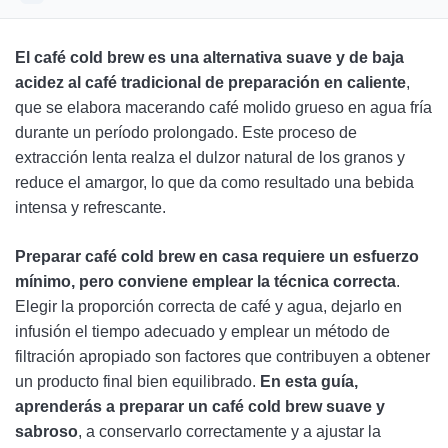
Cómo hacer café cold brew: paso a paso
El café cold brew es una alternativa suave y de baja
¿Cómo funciona el café cold brew?
acidez al café tradicional de preparación en caliente
,
que se elabora macerando café molido grueso en agua fría
Cómo aprovechar al máximo tu cold brew
durante un período prolongado. Este proceso de
Recetas sencillas de café frío que encantan a todo el
extracción lenta realza el dulzor natural de los granos y
mundo
reduce el amargor, lo que da como resultado una bebida
intensa y refrescante.
Preguntas frecuentes
Preparar café cold brew en casa requiere un esfuerzo
mínimo, pero conviene emplear la técnica correcta
.
Elegir la proporción correcta de café y agua, dejarlo en
infusión el tiempo adecuado y emplear un método de
filtración apropiado son factores que contribuyen a obtener
un producto final bien equilibrado.
En esta guía,
aprenderás a preparar un café cold brew suave y
sabroso
, a conservarlo correctamente y a ajustar la