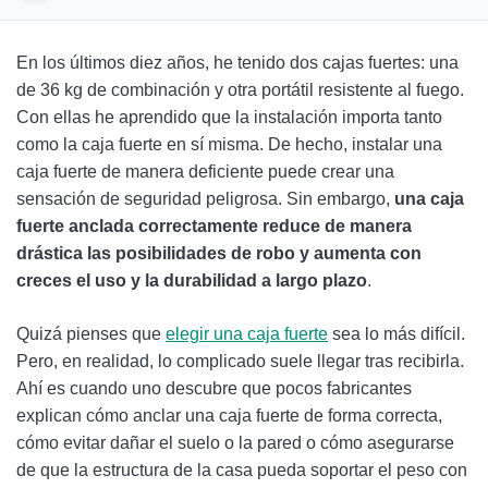
Herramientas y materiales necesarios
En los últimos diez años, he tenido dos cajas fuertes: una
Guía paso a paso para instalar una caja fuerte
de 36 kg de combinación y otra portátil resistente al fuego.
Con ellas he aprendido que la instalación importa tanto
Elige una caja fuerte del tipo y tamaño adecuados
como la caja fuerte en sí misma. De hecho, instalar una
Otros consejos para aumentar la seguridad
caja fuerte de manera deficiente puede crear una
sensación de seguridad peligrosa. Sin embargo,
una caja
Cuándo se debe contratar a un profesional
fuerte anclada correctamente reduce de manera
drástica las posibilidades de robo y aumenta con
Consideraciones legales y de seguro
creces el uso y la durabilidad a largo plazo
.
Errores comunes que evitar al instalar una caja fuerte
Quizá pienses que
elegir una caja fuerte
sea lo más difícil.
Preguntas frecuentes
Pero, en realidad, lo complicado suele llegar tras recibirla.
Ahí es cuando uno descubre que pocos fabricantes
explican cómo anclar una caja fuerte de forma correcta,
cómo evitar dañar el suelo o la pared o cómo asegurarse
de que la estructura de la casa pueda soportar el peso con