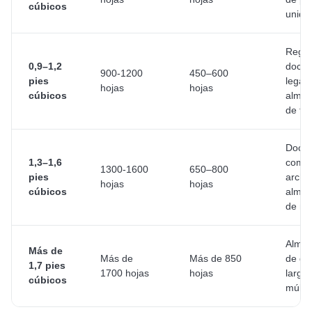
cúbicos
unida
Regist
0,9–1,2
docu
900-1200
450–600
pies
legale
hojas
hojas
cúbicos
almac
de fo
Docu
1,3–1,6
comer
1300-1600
650–800
pies
archiv
hojas
hojas
cúbicos
almac
de me
Almac
Más de
Más de
Más de 850
de do
1,7 pies
1700 hojas
hojas
largo 
cúbicos
múltip