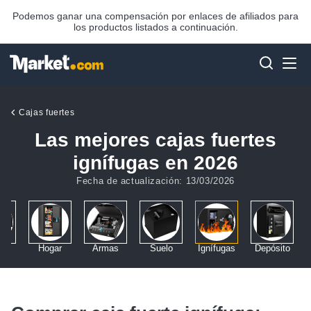
Podemos ganar una compensación por enlaces de afiliados para
los productos listados a continuación.
Cajas fuertes
Las mejores cajas fuertes
ignífugas en 2026
Fecha de actualización: 13/03/2026
ría
Hogar
Armas
Suelo
Ignífugas
Depósito