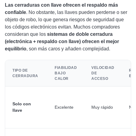
Las cerraduras con llave ofrecen el respaldo más
confiable
. No obstante, las llaves pueden perderse o ser
objeto de robo, lo que genera riesgos de seguridad que
los códigos electrónicos evitan. Muchos compradores
consideran que los
sistemas de doble cerradura
(electrónica + respaldo con llave) ofrecen el mejor
equilibrio
, son más caros y añaden complejidad.
FIABILIDAD
VELOCIDAD
TIPO DE
RE
BAJO
DE
CERRADURA
EN
CALOR
ACCESO
Solo con
Excelente
Muy rápido
Nin
llave