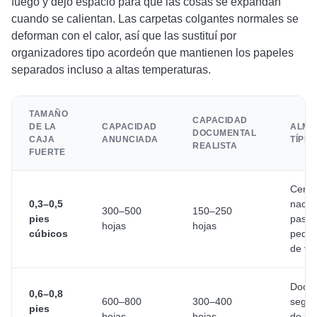
fuego y dejo espacio para que las cosas se expandan
cuando se calientan. Las carpetas colgantes normales se
deforman con el calor, así que las sustituí por
organizadores tipo acordeón que mantienen los papeles
separados incluso a altas temperaturas.
TAMAÑO
CAPACIDAD
DE LA
CAPACIDAD
ALMA
DOCUMENTAL
CAJA
ANUNCIADA
TÍPIC
REALISTA
FUERTE
Certif
0,3–0,5
nacim
300–500
150–250
pies
pasap
hojas
hojas
cúbicos
peque
de va
Docum
0,6–0,8
600–800
300–400
seguro
pies
hojas
hojas
de pr