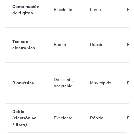
Combinación
Excelente
Lento
Nin
de dígitos
Teclado
Buena
Rápido
Bat
electrónico
Deficiente,
Biométrica
Muy rápido
Bat
aceptable
Doble
(electrónica
Excelente
Rápido
Bat
+ llave)