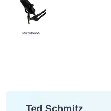
Micrófonos
Ted Schmitz