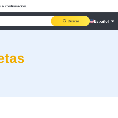
 a continuación.
Buscar
Español
etas