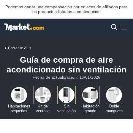
Podemos ganar una compensación por enlaces de afiliados para
los productos listados a continuación.
Portable ACs
Guía de compra de aire
acondicionado sin ventilación
Fecha de actualización: 16/01/2026
ar
Habitaciones
Kit de
Sin
Habitación
Doble
pequeñas
ventana
ventilación
grande
manguera
m