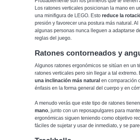
Probablemente son los primeros que te vienen
Los ratones verticales posicionan la mano en u
una minifigura de LEGO. Esto
reduce la rotac
presión y favorecer una postura más natural. Al
algunas personas nunca lleguen a adaptarse de
reglas del juego.
Ratones contorneados y ang
Algunos ratones ergonómicos se sitúan en un t
ratones verticales pero sin llegar a tal extremo
una inclinación más natural
en comparación c
énfasis en la forma general del cuerpo y en có
A menudo verás que este tipo de ratones tiene
mano
, junto con un reposapulgares para mant
ergonómicas siguen teniendo como objetivo redu
fáciles de sujetar y usar de inmediato, y se p