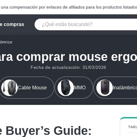
na compensación por enlaces de afiliados para los productos listados
e compras
ómico
ara comprar mouse erg
Fecha de actualización: 31/03/2026
Cable Mouse
MMO
Inalámbric
 Buyer’s Guide:
TAB