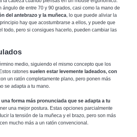
 a la cabeza cuando piensas en un mouse ergonómico.
n ángulo de entre 70 y 90 grados, casi como la mano de
ión del antebrazo y la muñeca
, lo que puede aliviar la
 principio hay que acostumbrarse a ellos, y puede que
l todo, pero si consigues hacerlo, pueden cambiar las
ulados
érmino medio, siguiendo el mismo concepto que los
. Estos ratones
suelen estar levemente ladeados, con
on un ratón completamente plano, pero ponen más
mo se adapta a tu mano.
n
una forma más pronunciada que se adapta a tu
ener una mejor postura. Estas opciones parcialmente
cir la tensión de la muñeca y el brazo, pero son más
arecen mucho más a un ratón convencional.