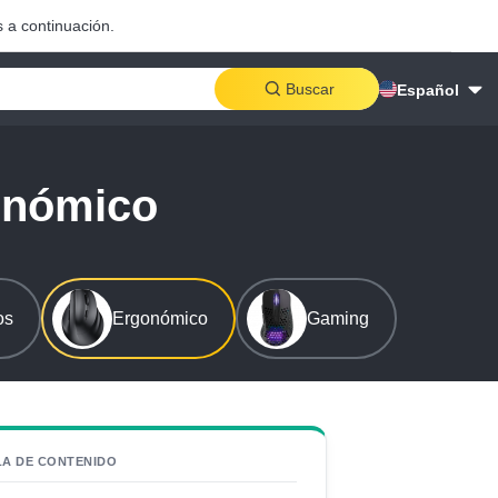
 a continuación.
Buscar
Español
onómico
os
Ergonómico
Gaming
LA DE CONTENIDO