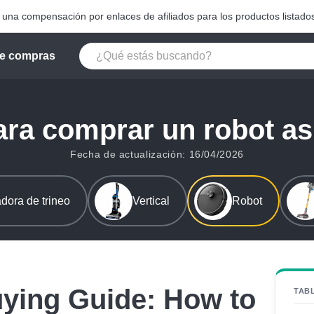
na compensación por enlaces de afiliados para los productos listados
e compras
ara comprar un robot as
Fecha de actualización: 16/04/2026
dora de trineo
Vertical
Robot
ying Guide: How to
TAB