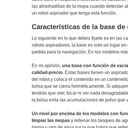
las almohadillas de la mopa cuando detectan al
un robot aspirador que tenga esta función.
Características de la base de
Lo siguiente en lo que debes fijarte es en las c
robots aspiradores, la base es solo un lugar en 
partida para la navegación. En los modelos más 
En mi opinión,
una base con función de vacia
calidad-precio
. Estas bases tienen un aspirad
del robot y coloca el contenido en un contened
bolsa que se cierra herméticamente. Si adquie
tendrás que oler, tocar ni ver nada desagradabl
la bolsa evita las acumulaciones de polvo que v
Un nivel por encima de los modelos con fun
limpiar las mopas
y rellenar los tanques de ag
limpia y otro de agua sucia que habrá que relle