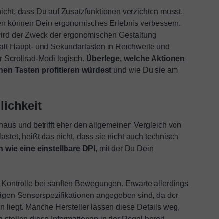
nicht, dass Du auf Zusatzfunktionen verzichten musst.
ten können Dein ergonomisches Erlebnis verbessern.
 wird der Zweck der ergonomischen Gestaltung
ält Haupt- und Sekundärtasten in Reichweite und
er Scrollrad-Modi logisch.
Überlege, welche Aktionen
hen Tasten profitieren würdest
und wie Du sie am
lichkeit
naus und betrifft eher den allgemeinen Vergleich von
tet, heißt das nicht, dass sie nicht auch technisch
 wie eine einstellbare DPI
, mit der Du Dein
e Kontrolle bei sanften Bewegungen. Erwarte allerdings
ndigen Sensorspezifikationen angegeben sind, da der
 liegt. Manche Hersteller lassen diese Details weg,
stellen diese Informationen in der Regel bereit.