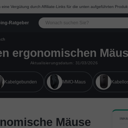
eine Vergütung durch Affiliate-Links für die unten aufgeführten Produk
ing-Ratgeber
sch
en ergonomischen Mäus
Aktualisierungsdatum: 31/03/2026
Kabelgebunden
MMO-Maus
Kabello
gonomische Mäuse
INHA