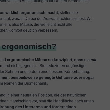
 sinnvollsten Anschaffungen für Deinen Schreibtisch.
Maus wirklich ergonomisch macht
, stellen die
 auf, worauf Du bei der Auswahl achten solltest. Wir
ein, also Mäuse, die vielleicht nicht alle
ichen Komfort deutlich verbessern.
 ergonomisch?
sind
ergonomische Mäuse so konzipiert, dass sie
mit
en
und nicht gegen sie. Sie reduzieren ungünstige
er Sehnen und fördern eine bessere Körperhaltung.
rmen, beispielsweise geneigte Gehäuse oder sogar
s im Namen der Biomechanik.
d in einer neutralen Position, die der natürlichen
einen Handschlag vor, statt die Handfläche nach unten
rdrehung des Unterarms und fördert einen