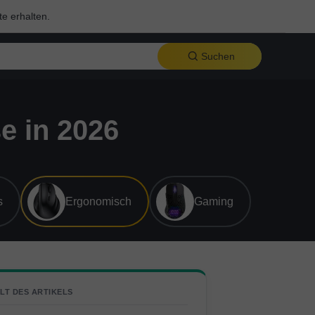
te erhalten.
Suchen
e in 2026
s
Ergonomisch
Gaming
LT DES ARTIKELS