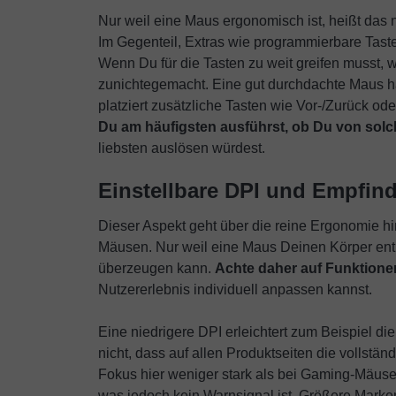
Nur weil eine Maus ergonomisch ist, heißt das 
Im Gegenteil, Extras wie programmierbare Tas
Wenn Du für die Tasten zu weit greifen musst,
zunichtegemacht. Eine gut durchdachte Maus h
platziert zusätzliche Tasten wie Vor-/Zurück od
Du am häufigsten ausführst, ob Du von solc
liebsten auslösen würdest.
Einstellbare DPI und Empfind
Dieser Aspekt geht über die reine Ergonomie hi
Mäusen. Nur weil eine Maus Deinen Körper entlas
überzeugen kann.
Achte daher auf Funktionen
Nutzererlebnis individuell anpassen kannst.
Eine niedrigere DPI erleichtert zum Beispiel di
nicht, dass auf allen Produktseiten die vollstä
Fokus hier weniger stark als bei Gaming-Mäusen
was jedoch kein Warnsignal ist. Größere Marken 