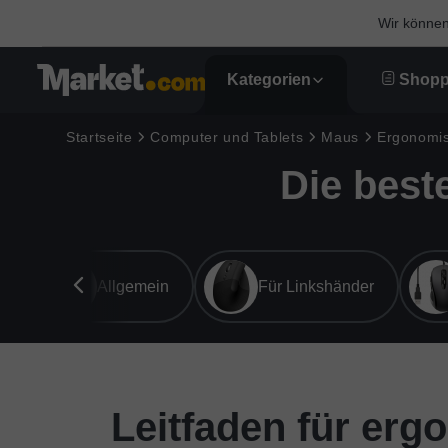
Wir können 
Kategorien
Shopp
Startseite
Computer und Tablets
Maus
Ergonomi
Die best
Allgemein
Für Linkshänder
Leitfaden für er