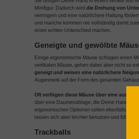
Sie bringen Deine Hand in einem Winkel von et
Minifigur. Dadurch wird
die Drehung von Unte
verringern und eine natürlichere Haltung förde
und manche kommen nie vollständig damit zur
einen echten Unterschied machen.
Geneigte und gewölbte Mäus
Einige ergonomische Mäuse schlagen einen Mitt
vertikalen Mäuse, gehen dabei aber nicht so ex
geneigt und weisen eine natürlichere Neigu
Augenmerk auf der Form des gesamten Gehäuses
Oft verfügen diese Mäuse über eine ausgepr
über eine Daumenablage, die Deine Hand in eine
ergonomischen Optionen sollen ebenfalls die 
lassen sich aber leichter benutzen und fühlen 
Trackballs