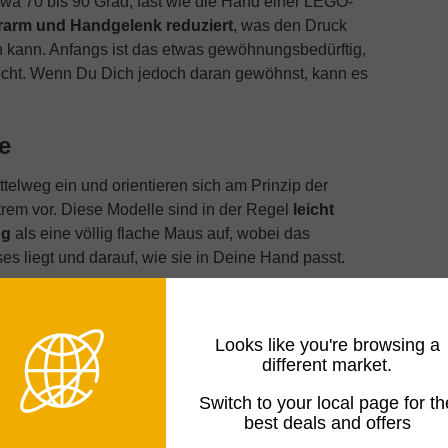
wa 70 bis 90 Grad, fast wie die Hand einer LEGO-
rarm und Handgelenk reduziert
, was den Druck
rn kann. Anfangs ist das etwas gewöhnungsbedürftig,
echt. Wenn Du Dich jedoch daran gewöhnst, kann es
e
elweg ein und orientieren sich am Prinzip der
trem vor. Diese Modelle sind in der Regel
leicht
ng
als eine völlig flache Maus auf, wobei das
 liegt und darauf, wie sie in Deine Hand passt.
ägtere Form, die sich Deiner Hand anpasst
, sowie
r besseren Position hält. Diese teilweise
Looks like you're browsing a
Belastung von Handgelenk und Unterarm reduzieren,
different market.
sich deutlich mehr wie eine herkömmliche Maus an.
Switch to your local page for th
best deals and offers