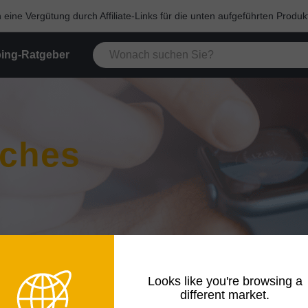
eine Vergütung durch Affiliate-Links für die unten aufgeführten Produk
ing-Ratgeber
ches
Looks like you're browsing a
different market.