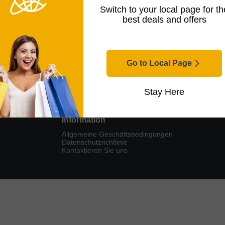
Switch to your local page for th
best deals and offers
Go to Local Page
Für Frauen
Android
Stay Here
Information
Allgemeine Geschäftsbedingungen
Datenschutzrichtlinie
Kontaktieren Sie uns