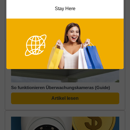
Stay Here
Diese Micro SD-Karten sind für
Überwachungskameras geeignet
Artikel lesen
So funktionieren Überwachungskameras (Guide)
Artikel lesen