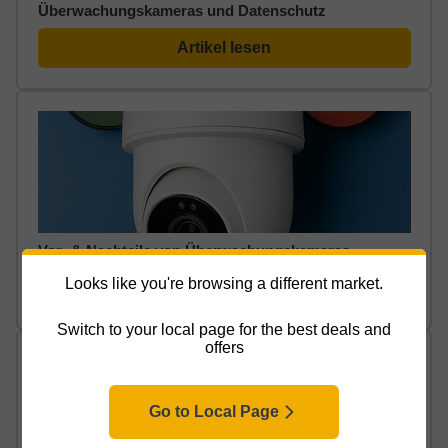
Überwachungskameras und Datenschutz
Artikel lesen
Vor- & Nachteile von Überwachungskameras
Looks like you're browsing a different market.
Artikel lesen
Switch to your local page for the best deals and
offers
Go to Local Page