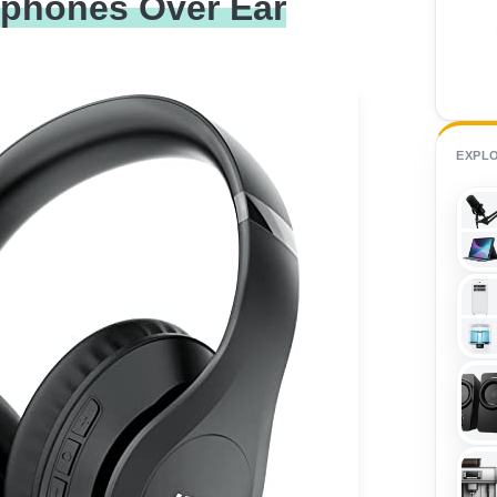
dphones Over Ear
EXPL