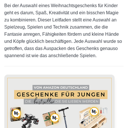
Bei der Auswahl eines Weihnachtsgeschenks für Kinder
Dreamlandia Remote Controlled Car
geht es darum, Spaß, Kreativität und ein bisschen Magie
zu kombinieren. Dieser Leitfaden stellt eine Auswahl an
Vanplay Montessori Toy
Spielzeug, Spielen und Technik zusammen, die die
Walkie-Talkie Toy for Children
Fantasie anregen, Fähigkeiten fördern und kleine Hände
und Köpfe glücklich beschäftigen. Jede Auswahl wurde so
Lena 65828 Hammering Game
getroffen, dass das Auspacken des Geschenks genauso
spannend ist wie das anschließende Spielen.
Busy Board Montessori Screw Board Dino Wooden Toy
Nene Toys Wooden Car Transporter
Montessori Wooden Toy Educational Games Labyrinth
Nene Toys BEEFALL Large
Clementoni Galileo Robotics SlitherBot
Spin Master Games Perplexus
Popper Air Toy Guns with Movable Target