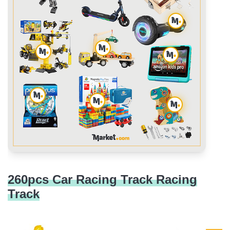
Instant Camera Children with 32GB Card & 3 Rolls of
Printing Paper
Magnetic Tiles 138 Pieces
Transformation Robot Spider RC Car
NERF Elite 2.0 Commander RD-6 Blaster
KIDWILL Solar Robot Set
LEGO 76277 Marvel War Machine
HOMETTER Construction 6-in-1 Engineering Toy
Drone with Camera 4K for Children with Brushless
Motor
260pcs Car Racing Track Racing
BEST SPORTING Lion Skateboard
Track
2025 Retro Game Console with Over 40,000 Games
MEGA MOTION Hoverboards for Kids