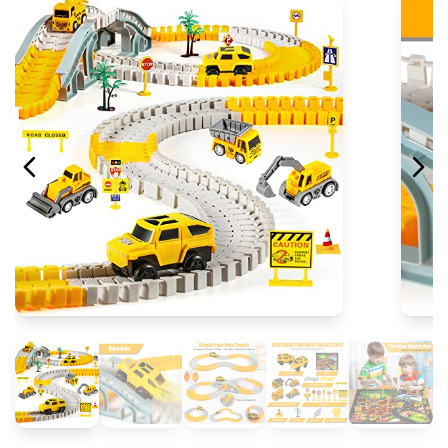
Caroma E Scooter Children
Amazon Fire HD 8 Kids Pro tablet (newest gen)
Amazon Kindle Kids (16 GB)
Air Jordan 1 MID SE (GS)
VR Glasses Maths Learning
Häufig gestellte Fragen