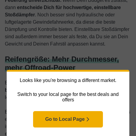
Federung unverzichtbar.
Wenn Dein Budget es zulässt,
dann
entscheide Dich für hochwertige, einstellbare
Stoßdämpfer
. Noch besser sind hydraulische oder
luftgelagerte Gewindefahrwerke, da diese die beste
Dämpfung und Kontrolle bieten. Einstellbare Stoßdämpfer
sind außerdem immer besser als feste, da Du sie an Dein
Gewicht und Deinen Fahrstil anpassen kannst.
Reifengröße: Mehr Durchmesser,
mehr Offroad-Power
Looks like you're browsing a different market.
Bei Rädern für Offroad-Einsätze
ist größer definitiv
besser
. Der Grund dafür ist einfach: Größere Räder rollen
Switch to your local page for the best deals and
leichter über Hindernisse hinweg.
offers
Betrachte es einmal so: Ein 15 cm großes Schlagloch, das
Go to Local Page
ein kleines Skateboardrad komplett verschlucken würde,
ist für einen richtigen Mountainbike-Reifen kaum mehr als
eine Unebenheit. Das gleiche Prinzip gilt für Roller. Ein