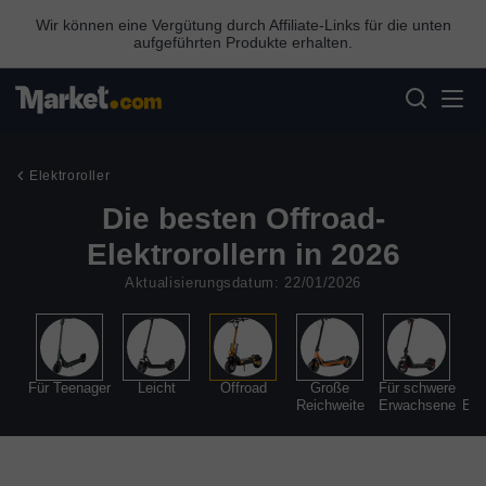
Wir können eine Vergütung durch Affiliate-Links für die unten
aufgeführten Produkte erhalten.
Elektroroller
Die besten Offroad-
Elektrorollern in 2026
Aktualisierungsdatum: 22/01/2026
l
Für Teenager
Leicht
Offroad
Große
Für schwere
Gü
Reichweite
Erwachsene
Elek