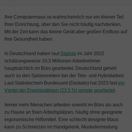
Arten ergonomischer Mäuse
Ihre Computermaus ist wahrscheinlich nur ein kleiner Teil
Auf welche Funktionen sollte man bei einer
Ihrer Einrichtung, über den Sie nicht häufig nachdenken.
ergonomischen Maus achten
Mit der Zeit kann das kleine Gerät aber großen Einfluss auf
Ihre Gesundheit haben.
Fazit
In Deutschland haben laut
Statista
im Jahr 2022
schätzungsweise 10,3 Millionen Arbeitnehmer
hauptsächlich im Büro gearbeitet. Deutschland gehört
auch zu den Spitzenreitern bei der Tele- und Hybridarbeit.
Laut Statistischem Bundesamt (Destatis) hat 2023 fast
ein
Viertel der Erwerbstätigen (23,5 %) remote gearbeitet
.
Immer mehr Menschen arbeiten sowohl im Büro als auch
zu Hause an fixen Arbeitsplätzen, häufig ohne geeignete
ergonomische Hilfsmittel. Eine schlecht designte Maus
kann zu Schmerzen im Handgelenk, Muskelermüdung