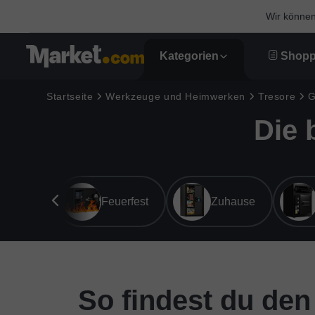
Wir können 
Kategorien
Shopp
Startseite
Werkzeuge und Heimwerken
Tresore
Die 
lgemein
Feuerfest
Zuhause
So findest du den