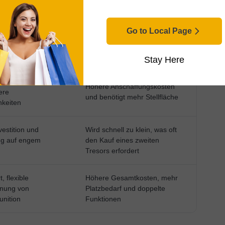
Go to Local Page
H DAFÜR
WICHTIGE KOMPROMISSE
Stay Here
e wachsende
Höhere Anschaffungskosten
ere
und benötigt mehr Stellfläche
hkeiten
estition und
Wird schnell zu klein, was oft
ung auf engem
den Kauf eines zweiten
Tresors erfordert
, flexible
Höhere Gesamtkosten, mehr
nnung von
Platzbedarf und doppelte
nition
Funktionen