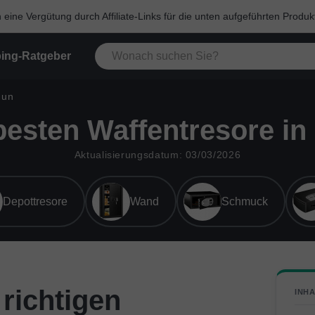
eine Vergütung durch Affiliate-Links für die unten aufgeführten Produk
ing-Ratgeber
Gun
besten Waffentresore in
Aktualisierungsdatum: 03/03/2026
Depottresore
Wand
Schmuck
 richtigen
INHA