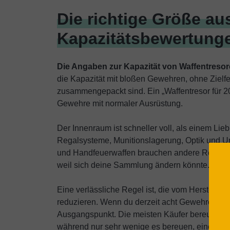
Die richtige Größe a
Kapazitätsbewertunge
Die Angaben zur Kapazität von Waffentresore
die Kapazität mit bloßen Gewehren, ohne Zielf
zusammengepackt sind. Ein „Waffentresor für 2
Gewehre mit normaler Ausrüstung.
Der Innenraum ist schneller voll, als einem Lie
Regalsysteme, Munitionslagerung, Optik und U
und Handfeuerwaffen brauchen andere Regalsyst
weil sich deine Sammlung ändern könnte.
Eine verlässliche Regel ist, die vom Herstell
reduzieren. Wenn du derzeit acht Gewehre besitz
Ausgangspunkt. Die meisten Käufer bereuen es 
während nur sehr wenige es bereuen, einen etw