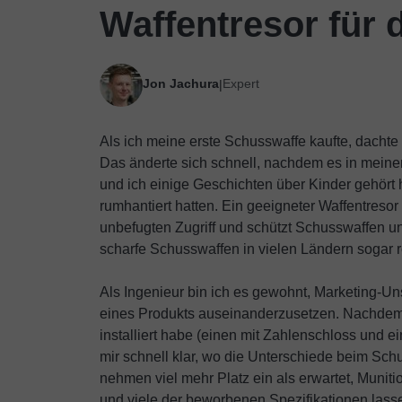
Waffentresor für
Jon Jachura
Expert
|
Als ich meine erste Schusswaffe kaufte, dachte i
Das änderte sich schnell, nachdem es in mein
und ich einige Geschichten über Kinder gehört h
rumhantiert hatten. Ein geeigneter Waffentresor 
unbefugten Zugriff und schützt Schusswaffen un
scharfe Schusswaffen in vielen Ländern sogar re
Als Ingenieur bin ich es gewohnt, Marketing-Un
eines Produkts auseinanderzusetzen. Nachdem i
installiert habe (einen mit Zahlenschloss und 
mir schnell klar, wo die Unterschiede beim S
nehmen viel mehr Platz ein als erwartet, Munit
und viele der beworbenen Spezifikationen lasse