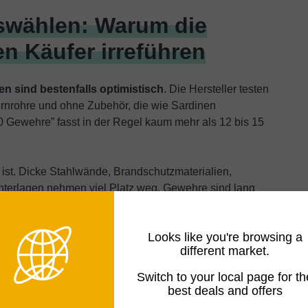
uswählen: Warum die
n Käufer irreführen
n sind bestenfalls optimistisch
. Die Hersteller testen
ernrohre und ohne Zubehör, die wie Sardinen
0 Gewehre” fasst in der Regel kaum mehr als 12 bis 15
b ist. Dicke Stahlwände, Brandschutzmaterialien,
nterlagen nehmen viel Platz weg. Gewehre sind lang
eme. Zudem sollte sowieso alles verstellbar sein,
Looks like you're browsing a
different market.
er angegebene Kapazität um mindestens 40 Prozent zu
t, ist ein Tresor für zwanzig Waffen ein vernünftiger
Switch to your local page for th
später, einen zu kleinen Safe gekauft zu haben,
best deals and offers
as größeres Modell als nötig gekauft zu haben.