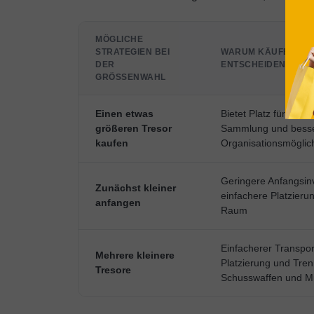
MÖGLICHE
STRATEGIEN BEI
WARUM KÄUFER SIC
DER
ENTSCHEIDEN
GRÖSSENWAHL
Einen etwas
Bietet Platz für ein
größeren Tresor
Sammlung und bess
kaufen
Organisationsmöglic
Geringere Anfangsinv
Zunächst kleiner
einfachere Platzier
anfangen
Raum
Einfacherer Transport
Mehrere kleinere
Platzierung und Tre
Tresore
Schusswaffen und Mu