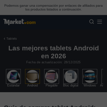
Podemos ganar una compensación por enlaces de afiliados para
los productos listados a continuación.
Tablets
Las mejores tablets Android
en 2026
Fecha de actualización: 28/12/2025
Estándar
Android
Plegable
Bloc digital
Windows
Amaz