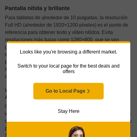
Pantalla nítida y brillante
Para tabletas de alrededor de 10 pulgadas, la resolución
Full HD (alrededor de 1920×1200 píxeles) es el punto de
referencia para obtener texto y vídeo nítidos. Evita
resoluciones más bajas como 1280×800, que se ven
granuladas. Las pantallas LCD IPS pueden ser
Looks like you're browsing a different market.
extraordinarias, pero las OLED ofrecen negros más
profundos y colores más intensos. El brillo también es
Switch to your local page for the best deals and
importante; apunta a 400 nits o más si planeas usar el
offers
dispositivo al aire libre.
Versiones y actualizaciones recientes de
Go to Local Page
Android
Opta por un dispositivo que ejecute una versión moderna,
Stay Here
idealmente Android 13 o posterior, para beneficiarte de las
optimizaciones de pantalla grande. Comprueba también la
promesa de actualización del fabricante. Marcas como
Samsung ofrecen hasta cuatro años de actualizaciones