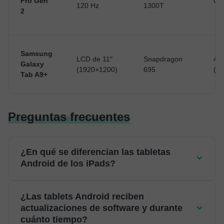
Pro Gen
GB
120 Hz
1300T
2
Samsung
LCD de 11″
Snapdragon
4 G
Galaxy
(1920×1200)
695
(am
Tab A9+
Preguntas frecuentes
¿En qué se diferencian las tabletas
Android de los iPads?
¿Las tablets Android reciben
actualizaciones de software y durante
cuánto tiempo?