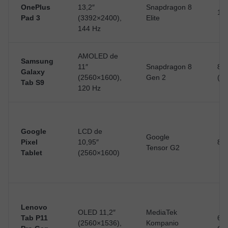
OnePlus
13,2″
Snapdragon 8
12
Pad 3
(3392×2400),
Elite
144 Hz
AMOLED de
Samsung
11″
Snapdragon 8
8 
Galaxy
(2560×1600),
Gen 2
(am
Tab S9
120 Hz
Google
LCD de
Google
Pixel
10,95″
8 
Tensor G2
Tablet
(2560×1600)
Lenovo
OLED 11,2″
MediaTek
Tab P11
6 G
(2560×1536),
Kompanio