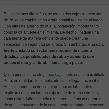
Herramientas y materiales necesarios
En los últimos diez años, he tenido dos cajas fuertes: una
Guía paso a paso para instalar una caja fuerte
de 36 kg de combinación y otra portátil resistente al fuego.
Con ellas he aprendido que la instalación importa tanto
Elige una caja fuerte del tipo y tamaño adecuados
como la caja fuerte en sí misma. De hecho, instalar una
Otros consejos para aumentar la seguridad
caja fuerte de manera deficiente puede crear una
sensación de seguridad peligrosa. Sin embargo,
una caja
Cuándo se debe contratar a un profesional
fuerte anclada correctamente reduce de manera
drástica las posibilidades de robo y aumenta con
Consideraciones legales y de seguro
creces el uso y la durabilidad a largo plazo
.
Errores comunes que evitar al instalar una caja fuerte
Quizá pienses que
elegir una caja fuerte
sea lo más difícil.
Preguntas frecuentes
Pero, en realidad, lo complicado suele llegar tras recibirla.
Ahí es cuando uno descubre que pocos fabricantes
explican cómo anclar una caja fuerte de forma correcta,
cómo evitar dañar el suelo o la pared o cómo asegurarse
de que la estructura de la casa pueda soportar el peso con