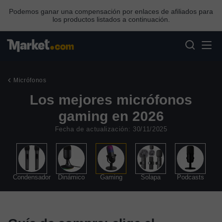
Podemos ganar una compensación por enlaces de afiliados para
los productos listados a continuación.
Micrófonos
Los mejores micrófonos
gaming en 2026
Fecha de actualización: 30/11/2025
ing
Condensador
Dinámico
Gaming
Solapa
Podcasts
S