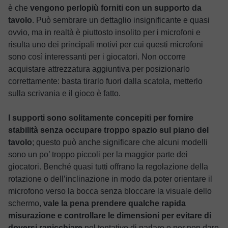
è che
vengono perlopiù forniti con un supporto da
tavolo
. Può sembrare un dettaglio insignificante e quasi
ovvio, ma in realtà è piuttosto insolito per i microfoni e
risulta uno dei principali motivi per cui questi microfoni
sono così interessanti per i giocatori. Non occorre
acquistare attrezzatura aggiuntiva per posizionarlo
correttamente: basta tirarlo fuori dalla scatola, metterlo
sulla scrivania e il gioco è fatto.
I supporti sono solitamente concepiti per fornire
stabilità senza occupare troppo spazio sul piano del
tavolo
; questo può anche significare che alcuni modelli
sono un po’ troppo piccoli per la maggior parte dei
giocatori. Benché quasi tutti offrano la regolazione della
rotazione o dell’inclinazione in modo da poter orientare il
microfono verso la bocca senza bloccare la visuale dello
schermo,
vale la pena prendere qualche rapida
misurazione e controllare le dimensioni per evitare di
doversi ranicchiare
nel tentativo di parlare o per non dare