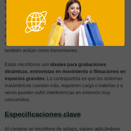
una inversión mayor
, aunque lo cierto es que los
lavaliers inalámbricos tradicionales usan un pequeño
cable que va a un transmisor que se engancha a la ropa o
se mete en un bolsillo. No obstante, las opciones
modernas y orientadas a los creadores de contenido lo
han agrupado todo y ahora se pueden encontrar
micrófonos de solapa un poco más voluminosos, pero que
también actúan como transmisores.
Estos micrófonos son
ideales para grabaciones
dinámicas, entrevistas en movimiento o filmaciones en
espacios grandes.
La contrapartida es que los sistemas
inalámbricos cuestan más, requieren carga o baterías y a
veces pueden sufrir interferencias en entornos muy
concurridos.
Especificaciones clave
Al comprar un micrófono de solapa, siguen aplicándose