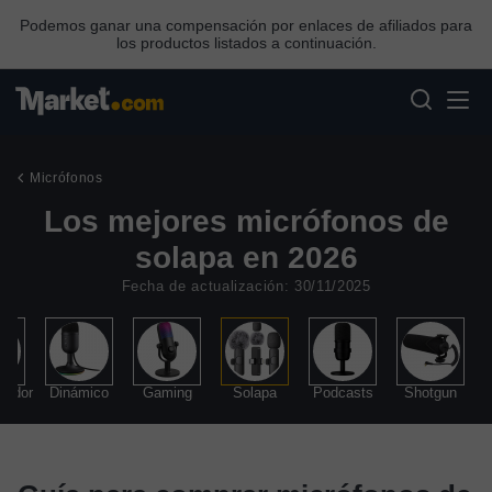
Podemos ganar una compensación por enlaces de afiliados para
los productos listados a continuación.
Micrófonos
Los mejores micrófonos de
solapa en 2026
Fecha de actualización: 30/11/2025
sador
Dinámico
Gaming
Solapa
Podcasts
Shotgun