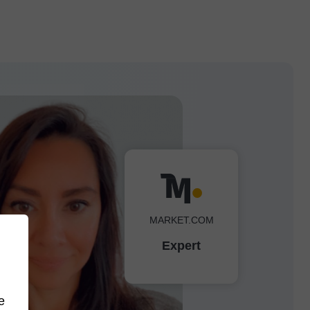
MARKET.COM
Expert
e