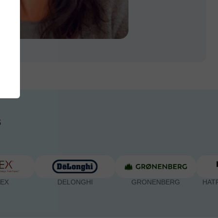
S
DELONGHI
GRONENBERG
HATFIELDS LO