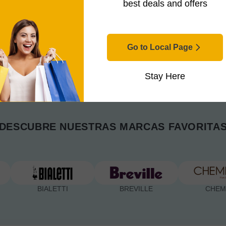
best deals and offers
Go to Local Page
Stay Here
DESCUBRE NUESTRAS MARCAS FAVORITA
BIALETTI
BREVILLE
CHEMEX