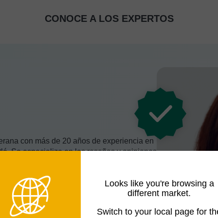
CONOCE A LOS EXPERTOS
eterana con más de 20 años de experiencia en
é. Se especializa en las reseñas y opiniones
a sea de una cafetera por goteo o de una
es, investigación y una buena dosis de
Looks like you're browsing a
ejor cafetera. En su tiempo libre, se dedica a
different market.
je.
Switch to your local page for th