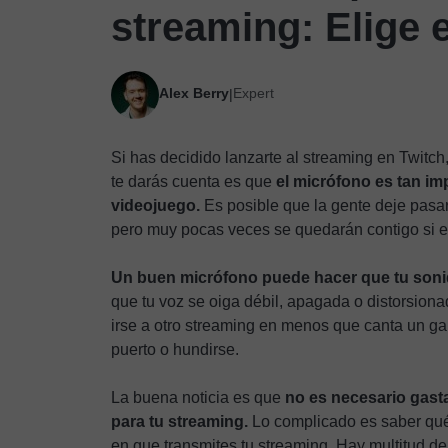
streaming: Elige e
Alex Berry
Expert
|
Si has decidido lanzarte al streaming en Twitc
te darás cuenta es que
el micrófono es tan im
videojuego.
Es posible que la gente deje pasar
pero muy pocas veces se quedarán contigo si e
Un buen micrófono puede hacer que tu sonido
que tu voz se oiga débil, apagada o distorsio
irse a otro streaming en menos que canta un gall
puerto o hundirse.
La buena noticia es que
no es necesario gast
para tu streaming.
Lo complicado es saber qué m
en que transmites tu streaming. Hay multitud d