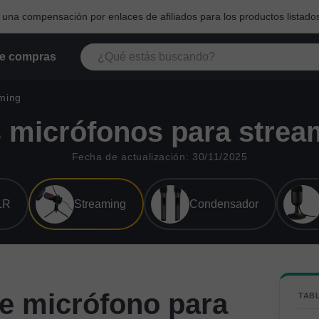
na compensación por enlaces de afiliados para los productos listados
e compras
ming
 micrófonos para strea
Fecha de actualización: 30/11/2025
LR
Streaming
Condensador
e micrófono para
TAB