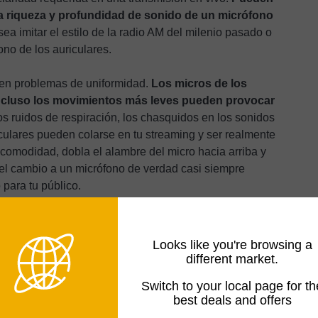
la riqueza y profundidad de sonido de un micrófono
ea imitar el estilo de la radio AM del milenio pasado o
no de los auriculares.
enen problemas de uniformidad.
Los micros de los
 incluso los movimientos más leves pueden provocar
s ruidos de respiración, los chasquidos en los sonidos
uriculares pueden colarse en tu streaming y ser realmente
 comodidad, dobla el alambre del micro hacia arriba y
e el cambio a un micrófono de verdad casi siempre
para tu público.
sador: ¿Qué tipo de
Looks like you're browsing a
do para streaming?
different market.
Switch to your local page for th
entarás al investigar los micrófonos es si deberías
best deals and offers
erencia entre ambos es esencial y no deberías pasarla