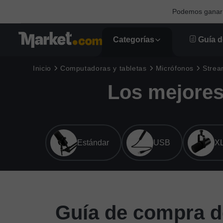
Podemos ganar u
Categorías
Guía d
Inicio
Computadoras y tabletas
Micrófonos
Strea
Los mejores
Estándar
USB
X
Guía de compra d