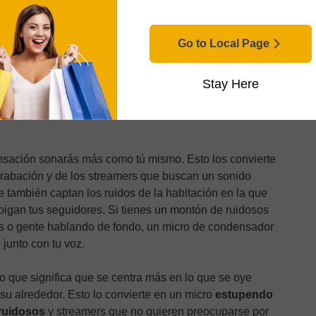
, es que
funcionan de una forma totalmente
ara un estilo y tienen una configuración totalmente
Go to Local Page
e y es capaz de capturar las sutilezas
Stay Here
e es la opción de mayor calidad si buscas maximizar
s agudos brillantes, transmitiendo una percepción más
nsación sonarás más como tú mismo. Esto los convierte
 grabación y de los streamers que buscan un sonido
que también captan los ruidos de la habitación en la que
oigan tus seguidores. Si tienes un montón de ruidosos
os o gente hablando de fondo, un micro de condensador
 junto con tu voz.
 lo que significa que se centra más en lo que se oye
su alrededor. Esto lo convierte en un micro
estupendo
 ruidosos
y streamers que no quieren preocuparse por