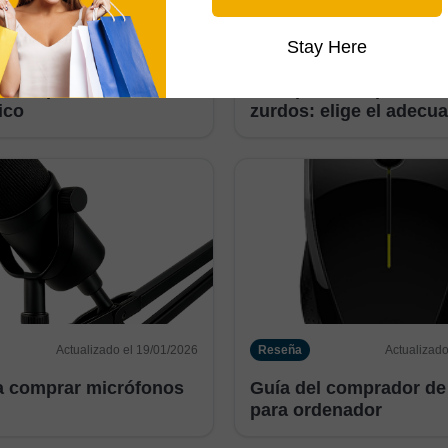
Stay Here
Actualizado el 31/03/2026
Reseña
Actualizado
a comprar mouse
Guía para comprar mo
ico
zurdos: elige el adecu
Actualizado el 19/01/2026
Reseña
Actualizado
a comprar micrófonos
Guía del comprador de
para ordenador