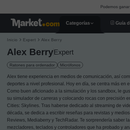
Podemos ganar u
Categorías
Guía d
Inicio
Expert
Alex Berry
Alex Berry
Expert
Ratones para ordenador
Micrófonos
Alex tiene experiencia en medios de comunicación, así co
deportes a nivel profesional. Hoy en día, se centra más en el
Como buen aficionado a la simulación y los sandbox, le gus
su simulador de carreras y colocando rocas con precisión 
Cities: Skylines. Tras haberse dedicado al streaming de vi
década, se dedica a escribir reseñas para revistas y med
Reviews, Mediaberry y TechRadar. Te sorprendería saber la
mezcladores, teclados y controladores que ha probado y an