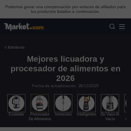
Podemos ganar una compensación por enlaces de afiliados para
los productos listados a continuación.
Batidoras
Mejores licuadora y
procesador de alimentos en
2026
Fecha de actualización: 26/12/2025
Estándar
Procesador
Inmersión
Inteligentes
De Vaso Al
De Alimentos
Vacío
ind