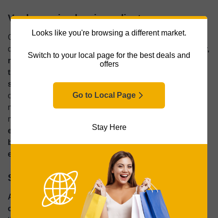
Verduras picadas, ingredientes y masa
Looks like you're browsing a different market.
Gracias a sus múltiples cuchillas, accesorios y funciones
de pulso,
los combos pueden cortar en cubos, rebanar,
Switch to your local page for the best deals and
rallar o triturar verduras rápidamente, ahorrando
offers
tiempo de preparación para sopas, ensaladas,
salteados y otros platos.
Muchos modelos también
Go to Local Page
ofrecen la posibilidad de amasar, lo que permite preparar
masa de pizza, pan u hojaldre sin necesidad de una
máquina aparte. Esto hace que los combos sean
Stay Here
especialmente útiles para quienes cocinan en casa y
buscan una solución integral para preparar alimentos
en seco y húmedo.
Sopas y salsas en lotes pequeños
Algunas licuadoras y procesadoras de alimentos
cuentan con jarras resistentes al calor,
lo que permite