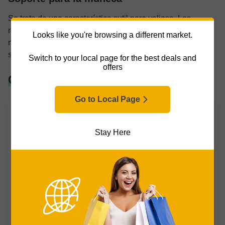
Se trata de una característica sutil pero valiosa. Los
reposamanos acolchados alivian la presión y ayudan a
Looks like you're browsing a different market.
mantener una posición neutral. Sin ellas, las muñecas
suelen doblarse incómodamente hacia arriba.
Switch to your local page for the best deals and
offers
Características imprescindibles
Go to Local Page
Stay Here