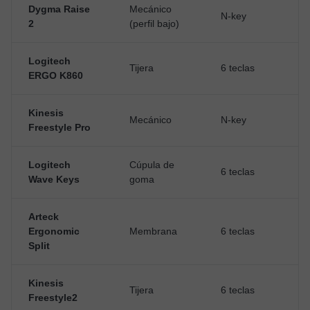
Dygma Raise
Mecánico
N-key
A
2
(perfil bajo)
Logitech
Tijera
6 teclas
P
ERGO K860
Kinesis
Mecánico
N-key
P
Freestyle Pro
Logitech
Cúpula de
6 teclas
P
Wave Keys
goma
Arteck
Ergonomic
Membrana
6 teclas
P
Split
Kinesis
Tijera
6 teclas
P
Freestyle2