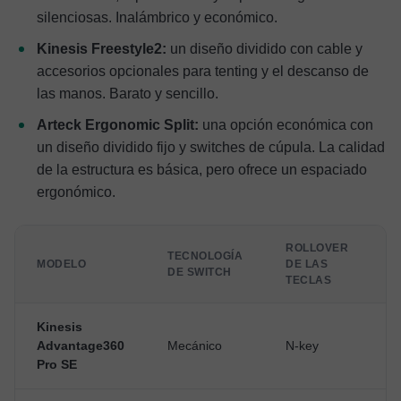
silenciosas. Inalámbrico y económico.
Kinesis Freestyle2:
un diseño dividido con cable y
accesorios opcionales para tenting y el descanso de
las manos. Barato y sencillo.
Arteck Ergonomic Split:
una opción económica con
un diseño dividido fijo y switches de cúpula. La calidad
de la estructura es básica, pero ofrece un espaciado
ergonómico.
ROLLOVER
TECNOLOGÍA
M
MODELO
DE LAS
DE SWITCH
C
TECLAS
Kinesis
M
Advantage360
Mecánico
N-key
y
Pro SE