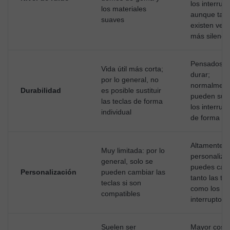
los interrup
los materiales
aunque tam
suaves
existen ver
más silenci
Pensados p
Vida útil más corta;
durar;
por lo general, no
normalment
Durabilidad
es posible sustituir
pueden susti
las teclas de forma
los interrup
individual
de forma ind
Altamente
Muy limitada: por lo
personalizab
general, solo se
puedes cam
Personalización
pueden cambiar las
tanto las te
teclas si son
como los
compatibles
interruptore
Suelen ser
Mayor coste 