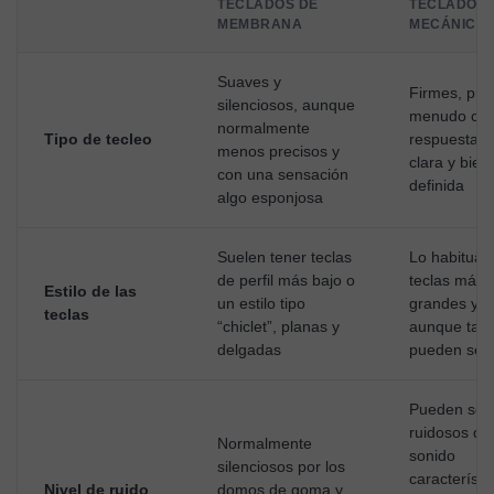
TECLADOS DE
TECLADOS
MEMBRANA
MECÁNICO
Suaves y
Firmes, prec
silenciosos, aunque
menudo con
normalmente
Tipo de tecleo
respuesta tá
menos precisos y
clara y bien
con una sensación
definida
algo esponjosa
Suelen tener teclas
Lo habitual
de perfil más bajo o
teclas más
Estilo de las
un estilo tipo
grandes y al
teclas
“chiclet”, planas y
aunque tam
delgadas
pueden ser 
Pueden ser
ruidosos de
Normalmente
sonido
silenciosos por los
característi
Nivel de ruido
domos de goma y