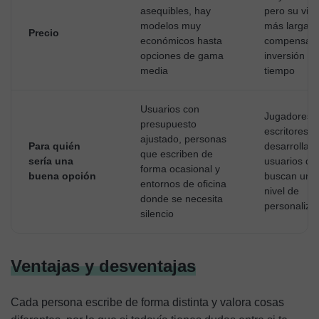
asequibles, hay
pero su vida 
modelos muy
más larga
Precio
económicos hasta
compensa l
opciones de gama
inversión co
media
tiempo
Usuarios con
Jugadores,
presupuesto
escritores,
ajustado, personas
Para quién
desarrollad
que escriben de
sería una
usuarios qu
forma ocasional y
buena opción
buscan un a
entornos de oficina
nivel de
donde se necesita
personaliza
silencio
Ventajas y desventajas
Cada persona escribe de forma distinta y valora cosas