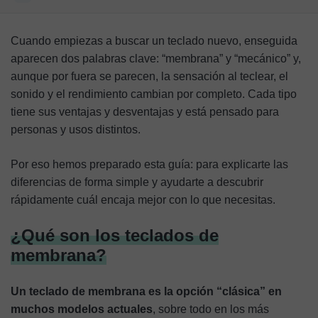
¿Qué son los teclados de membrana?
Cuando empiezas a buscar un teclado nuevo, enseguida
¿Qué son los teclados mecánicos?
aparecen dos palabras clave: “membrana” y “mecánico” y,
aunque por fuera se parecen, la sensación al teclear, el
Análisis comparativo
sonido y el rendimiento cambian por completo. Cada tipo
Ventajas y desventajas
tiene sus ventajas y desventajas y está pensado para
personas y usos distintos.
Consejos para elegir el teclado adecuado para ti
Por eso hemos preparado esta guía: para explicarte las
Preguntas frecuentes
diferencias de forma simple y ayudarte a descubrir
rápidamente cuál encaja mejor con lo que necesitas.
¿Qué son los teclados de
membrana?
Un teclado de membrana es la opción “clásica” en
muchos modelos actuales
,
sobre todo en los más