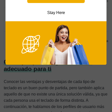
corta
tipo de interruptor
Stay Here
Sensación
Más pesados y
menos precisa
voluminosos
al escribir
Personalización
Precio más elevad
muy limitada
Consejos para elegir el teclado
adecuado para ti
Conocer las ventajas y desventajas de cada tipo de
teclado es un buen punto de partida, pero también aplica
aquello de que no existe una única solución válida, ya que
cada persona usa el teclado de forma distinta. A
continuación, te hablamos de los perfiles de usuario más