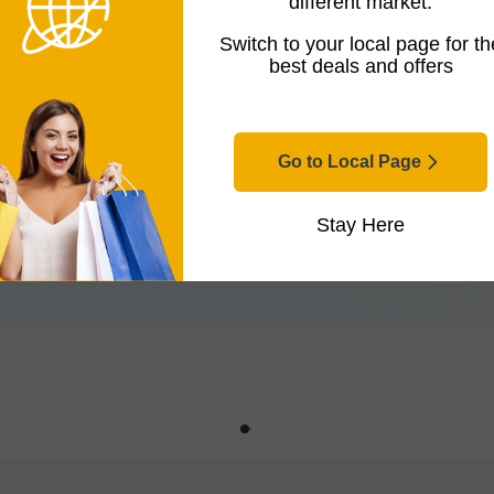
different market.
Switch to your local page for th
5 años de experiencia en el sector,
best deals and offers
s el principal experto en grabación
raduó en música tanto en la
an School of Music, de ahí que sus
erísticas y especificaciones. De
Go to Local Page
tenido y la diversión propia de la
Stay Here