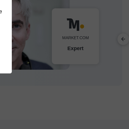
e
MARKET.COM
Expert