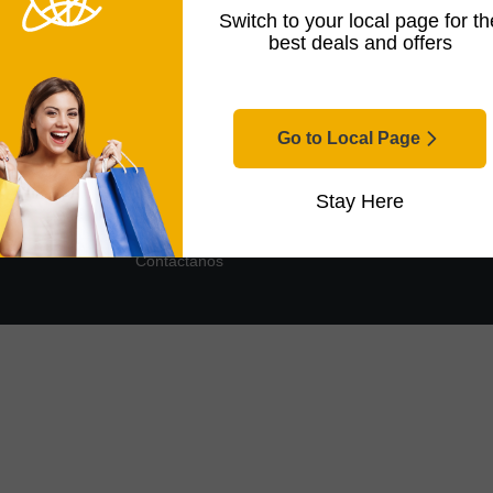
mbrana vs. teclado
Switch to your local page for th
best deals and offers
e el artículo
Go to Local Page
Información
Stay Here
Términos y condiciones
Política de Privacidad
Contáctanos