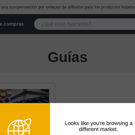
na compensación por enlaces de afiliados para los productos listados
e compras
Guías
Looks like you're browsing a
different market.