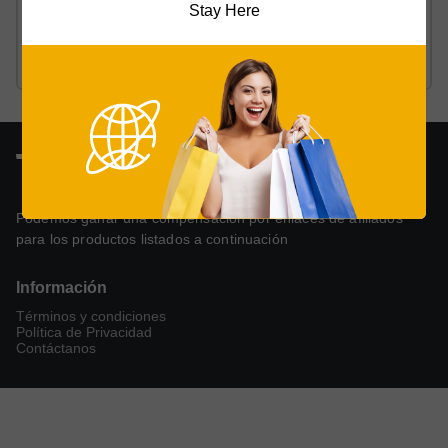
Stay Here
¿Cuánto cuesta un patinete eléctrico?
Lee el artículo
Podemos ganar una compensación por enlaces de afiliados
para los productos listados a continuación
Información
Términos y condiciones
Política de Privacidad
Contáctanos