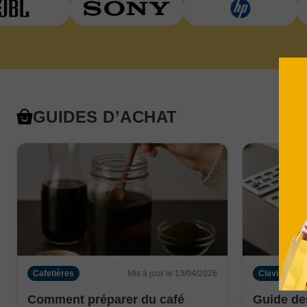
GUIDES D’ACHAT
Cafetières
Mis à jour le 13/04/2026
Claviers
Comment préparer du café
Guide de