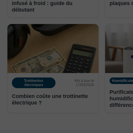
infusé à froid : guide du
plaques 
débutant
Trottinettes
Mis à jour le
Humidificat
électriques
17/03/2026
Purificate
Combien coûte une trottinette
humidific
électrique ?
différenc