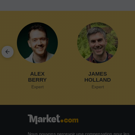
ALEX
JAMES
BERRY
HOLLAND
Expert
Expert
Nous pouvons percevoir une compensation pour les