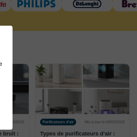
e
r le 18/03/2026
Purificateurs d'air
Mis à jour le 09/02/2026
 bruit :
Types de purificateurs d’air :