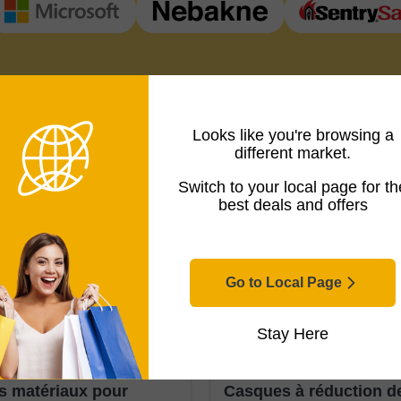
Looks like you're browsing a
different market.
Switch to your local page for th
best deals and offers
Go to Local Page
Stay Here
Mis à jour le 18/03/2026
Casque audio
Mis à jou
s matériaux pour
Casques à réduction de