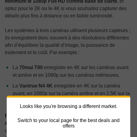
minimum le 1080p Full HD comme base de clarté
, et
optez pour le 2K ou le 4K si vous souhaitez capturer des
détails plus fins à distance ou en faible luminosité.
Les systèmes à trois caméras utilisent plusieurs capteurs ;
ils enregistrent donc souvent à des résolutions différentes
afin d’équilibrer la qualité d’image, la puissance de
traitement et le coût. Par exemple :
La
70mai T80
enregistre en 4K sur les caméras avant
et arrière et en 1080p sur les caméras intérieures.
La
Vantrue N4 4K
enregistre en 4K sur la caméra
avant, en 1080p sur la caméra arrière et en 2,5K sur la
caméra intérieure.
Looks like you're browsing a different market.
Privilégiez un système dans lequel la caméra frontale
Switch to your local page for the best deals and
enregistre à la résolution la plus élevée disponible
, car
offers
c’est elle qui capture les images les plus importantes. Les