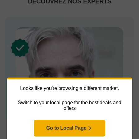
DÉCOUVREZ NOS EXPERTS
Looks like you're browsing a different market.
Switch to your local page for the best deals and
offers
Go to Local Page
Expert
Ted Schmitz