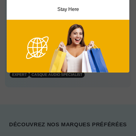
MARKET.COM
Stay Here
Ted Schmitz est à la fois un expert audio chevronné, avec
plus de 15 ans d'expérience dans l'industrie, et auteur-
compositeur-interprète. Ted est l'ingénieur son principal de
Berlin Recording Sessions. Diplômé en musique de la
Northwestern University et de la Manhattan School of
Music, les avis de Ted vont au-delà des spécificités et des
caractéristiques des produits, associant technologie,
passion et création de contenu.
EXPERT
CASQUE AUDIO SPECIALIST
DÉCOUVREZ NOS MARQUES PRÉFÉRÉES