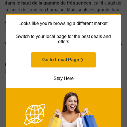
dans le haut de la gamme de fréquences
, car il s’agit de
la limite de l’audition humaine. Mais seuls les grands haut-
parleurs peuvent générer les ondes sonores à basse
fréquence nécessaires pour descendre en dessous de 50
Looks like you're browsing a different market.
Hz.
Switch to your local page for the best deals and
offers
Seules les enceintes colonnes les plus grandes et les plus
chères sont capables de restituer des basses jusqu’à 20
Hz. Néanmoins,
une conception performante devrait
Go to Local Page
s’étendre au moins jusqu’à 40 Hz
pour produire des
basses profondes et satisfaisantes.
Stay Here
Aigus
: tous les modèles atteignent généralement 20
kHz.
Graves
: recherchez des modèles atteignant au moins
40 Hz (-3 dB). Les modèles haut de gamme peuvent
descendre jusqu’à 25-30 Hz.
Sensibilité
: 88-90 dB est la norme ; tout ce qui