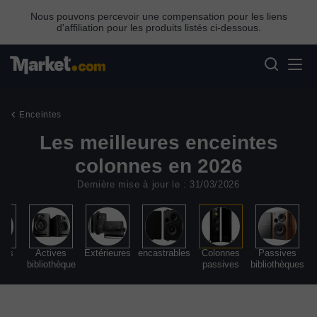
Nous pouvons percevoir une compensation pour les liens
d'affiliation pour les produits listés ci-dessous.
Enceintes
Les meilleures enceintes
colonnes en 2026
Dernière mise à jour le : 31/03/2026
nes
Actives
Extérieures
encastrables
Colonnes
Passives
ves
bibliothèque
passives
bibliothèques