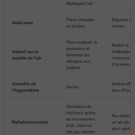
déplaçant l’air
Pièce chaudes
Espaces hu
Idéal pour
et sèches
moites
Peut soulever la
Réduit la qu
poussière et
Impact sur la
d’allergènes
favoriser les
qualité de l’air
moisissures
allergies aux
d’acariens
pollens
Contrôle de
Réduit effa
Aucun
l’hygrométrie
taux d’humid
Sensation de
fraîcheur grâce
Ne rafraîchi
au mouvement
Rafraîchissement
un air plus 
d’air, mais ne
plus agréab
fait pas baisser