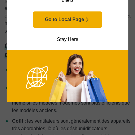
offers
tandis qu’un déshumidificateur l’assèche. Utilisés
ensemble, ils peuvent créer un environnement plus
confortable et plus sain, surtout pendant les mois chauds et
Go to Local Page
humides ou dans les pièces mal ventilées comme les
sous-sols ou les salles de bain.
Stay Here
Consommation d’énergie et
comparaison des coûts
Les
ventilateurs
sont peu énergivores : la plupart des
modèles consomment entre 20 et 100 watts.
Les
déshumidificateurs
sont plus énergivores : ils
consomment généralement entre 300 et 700 watts,
même si les modèles modernes sont plus efficients que
les modèles anciens.
Coût :
les ventilateurs sont généralement des appareils
très abordables, là où les déshumidificateurs