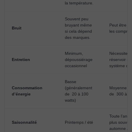
la température.
Souvent peu
bruyant même
Peut être b
Bruit
si cela dépend
les compres
des marques.
Minimum,
Nécessite l
Entretien
dépoussiérage
réservoir d
occasionnel
système de 
Basse
Consommation
(généralement
Moyenne (g
d’énergie
de 20 à 100
de 300 à 70
watts)
Toute l’anné
Saisonnalité
Printemps / été
plus souven
automne / hi