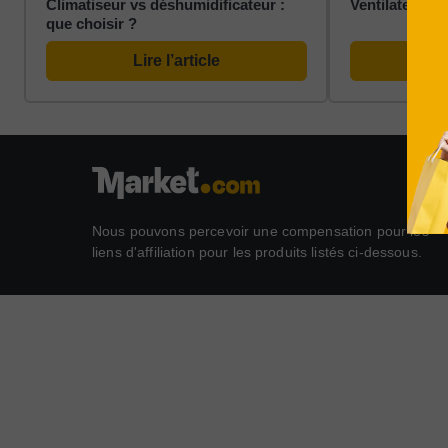
Climatiseur vs déshumidificateur :
Ventilateurs v
que choisir ?
Lire l’article
L
Nous pouvons percevoir une compensation pour les
liens d'affiliation pour les produits listés ci-dessous.