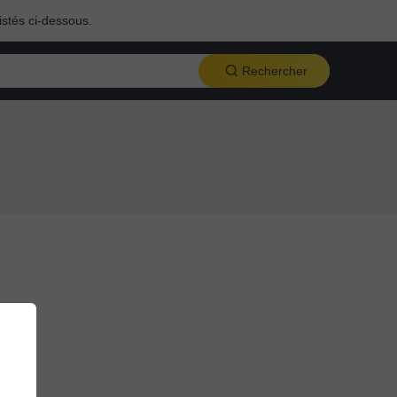
istés ci-dessous.
Rechercher