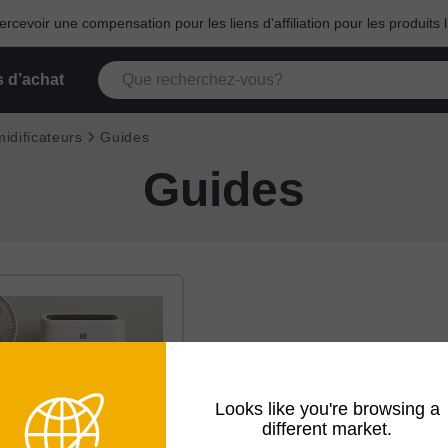
cevoir une compensation pour les liens d'affiliation pour les produits l
 d’achat
idificateurs
Guides
Guides
Looks like you're browsing a
different market.