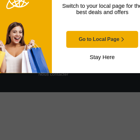
s. déshumidificateurs
Switch to your local page for th
best deals and offers
ire l’article
Go to Local Page
Informations
Stay Here
Conditions générales
Politique de Confidentialité
Nous contacter