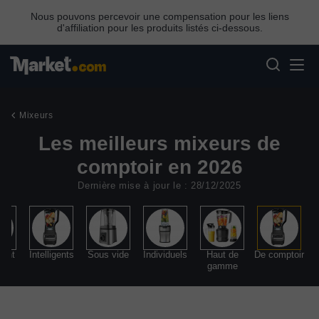
Nous pouvons percevoir une compensation pour les liens
d'affiliation pour les produits listés ci-dessous.
Mixeurs
Les meilleurs mixeurs de
comptoir en 2026
Dernière mise à jour le : 28/12/2025
eant
Intelligents
Sous vide
Individuels
Haut de
De comptoir
gamme