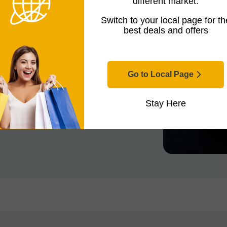
different market.
Switch to your local page for th
best deals and offers
de productos comerciales. Dio sus primeros
llas. Hoy en día, cubre desde dispositivos y
 A Jon le apasiona encontrar el producto
a. Si por algo destaca su trabajo es por
Go to Local Page
rca. Además, siempre le desea al lector que
Stay Here