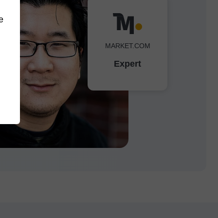
e
MARKET.COM
Expert